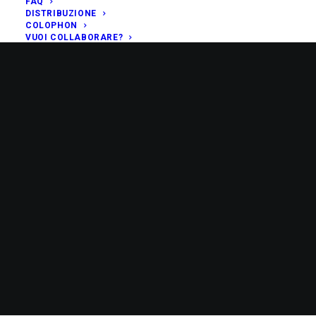
FAQ
DISTRIBUZIONE
COLOPHON
VUOI COLLABORARE?