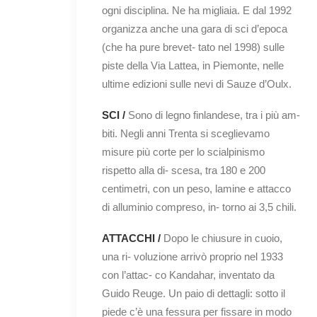
ogni disciplina. Ne ha migliaia. E dal 1992
organizza anche una gara di sci d’epoca
(che ha pure brevet- tato nel 1998) sulle
piste della Via Lattea, in Piemonte, nelle
ultime edizioni sulle nevi di Sauze d’Oulx.
SCI /
Sono di legno finlandese, tra i più am-
biti. Negli anni Trenta si sceglievamo
misure più corte per lo scialpinismo
rispetto alla di- scesa, tra 180 e 200
centimetri, con un peso, lamine e attacco
di alluminio compreso, in- torno ai 3,5 chili.
ATTACCHI /
Dopo le chiusure in cuoio,
una ri- voluzione arrivò proprio nel 1933
con l’attac- co Kandahar, inventato da
Guido Reuge. Un paio di dettagli: sotto il
piede c’è una fessura per fissare in modo