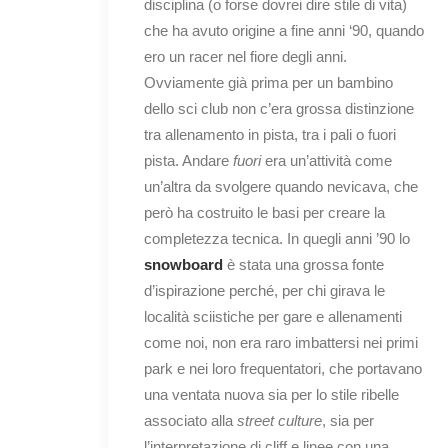
disciplina (o forse dovrei dire stile di vita)
che ha avuto origine a fine anni ‘90, quando
ero un racer nel fiore degli anni.
Ovviamente già prima per un bambino
dello sci club non c’era grossa distinzione
tra allenamento in pista, tra i pali o fuori
pista. Andare
fuori
era un’attività come
un’altra da svolgere quando nevicava, che
però ha costruito le basi per creare la
completezza tecnica. In quegli anni ’90 lo
snowboard
è stata una grossa fonte
d’ispirazione perché, per chi girava le
località sciistiche per gare e allenamenti
come noi, non era raro imbattersi nei primi
park e nei loro frequentatori, che portavano
una ventata nuova sia per lo stile ribelle
associato alla
street culture
, sia per
l’interpretazione di cliff e linee con una