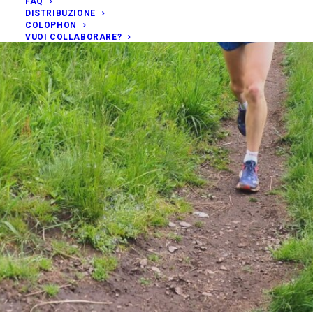
FAQ
DISTRIBUZIONE
COLOPHON
VUOI COLLABORARE?