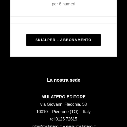
per 6 numeri
SKIALPER – ABBONAMENTO
La nostra sede
MULATERO EDITORE
via Giovanni Flecchia, 58
10010 – Piverone (TO) – Italy
tel ‭0125 72615‬
info@mulatero.it –
www.mulatero.it