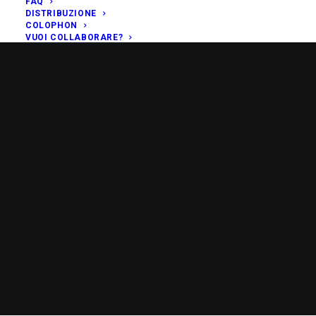
FAQ
DISTRIBUZIONE
COLOPHON
VUOI COLLABORARE?