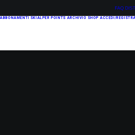
FAQ
DIS
ABBONAMENTI
SKIALPER POINTS
ARCHIVIO
SHOP
ACCEDI/REGISTRA