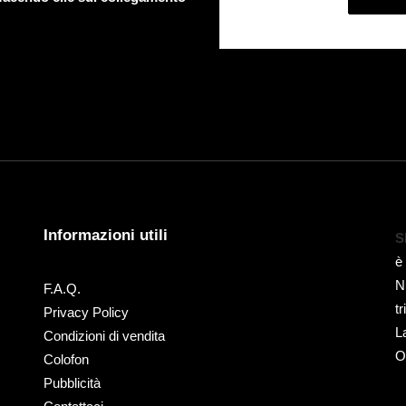
Informazioni utili
S
è
N
F.A.Q.
t
Privacy Policy
L
Condizioni di vendita
O
Colofon
Pubblicità