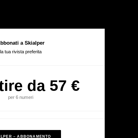
bbonati a Skialper
la tua rivista preferita
tire da 57 €
per 6 numeri
ALPER – ABBONAMENTO