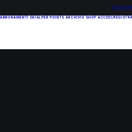
FAQ
DIS
ABBONAMENTI
SKIALPER POINTS
ARCHIVIO
SHOP
ACCEDI/REGISTRA