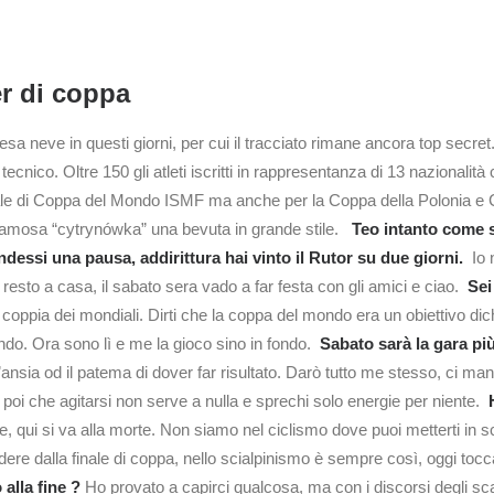
er di coppa
sa neve in questi giorni, per cui il tracciato rimane ancora top secret. 
o tecnico. Oltre 150 gli atleti iscritti in rappresentanza di 13 nazional
nale di Coppa del Mondo ISMF ma anche per la Coppa della Polonia e 
a famosa “cytrynówka” una bevuta in grande stile.
Teo intanto come 
dessi una pausa, addirittura hai vinto il Rutor su due giorni.
Io 
i resto a casa, il sabato sera vado a far festa con gli amici e ciao.
Sei
coppia dei mondiali. Dirti che la coppa del mondo era un obiettivo dic
ando. Ora sono lì e me la gioco sino in fondo.
Sabato sarà la gara pi
ansia od il patema di dover far risultato. Darò tutto me stesso, ci 
o poi che agitarsi non serve a nulla e sprechi solo energie per niente.
, qui si va alla morte. Non siamo nel ciclismo dove puoi metterti in s
re dalla finale di coppa, nello scialpinismo è sempre così, oggi to
 alla fine ?
Ho provato a capirci qualcosa, ma con i discorsi degli sc