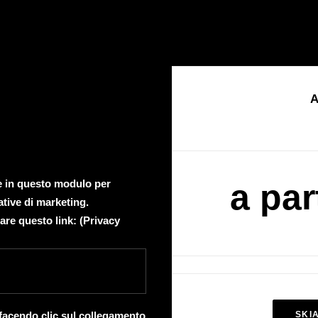
A
te in questo modulo per
a par
ative di marketing.
are questo link: (
Privacy
 facendo clic sul collegamento
SKI