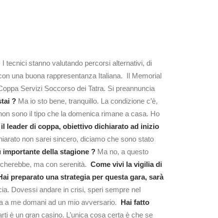
I tecnici stanno valutando percorsi alternativi, di
ità con una buona rappresentanza Italiana. Il Memorial
Coppa Servizi Soccorso dei Tatra. Si preannuncia
stai ?
Ma io sto bene, tranquillo. La condizione c’è,
non sono il tipo che la domenica rimane a casa. Ho
 il leader di coppa, obiettivo dichiarato ad inizio
hiarato non sarei sincero, diciamo che sono stato
ù importante della stagione ?
Ma no, a questo
mancherebbe, ma con serenità.
Come vivi la vigilia di
Hai preparato una strategia per questa gara, sarà
cia. Dovessi andare in crisi, speri sempre nel
cca a me domani ad un mio avversario.
Hai fatto
arti è un gran casino. L’unica cosa certa è che se