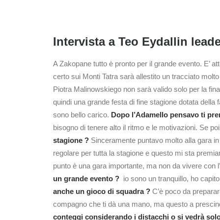
Intervista a Teo Eydallin lead
A Zakopane tutto è pronto per il grande evento. E’ atte
certo sui Monti Tatra sarà allestito un tracciato molt
Piotra Malinowskiego non sarà valido solo per la fi
quindi una grande festa di fine stagione dotata dell
sono bello carico.
Dopo l’Adamello pensavo ti pren
bisogno di tenere alto il ritmo e le motivazioni. Se po
stagione ?
Sinceramente puntavo molto alla gara in 
regolare per tutta la stagione e questo mi sta premi
punto è una gara importante, ma non da vivere con l’
un grande evento ?
io sono un tranquillo, ho capit
anche un gioco di squadra ?
C’è poco da preparare
compagno che ti dà una mano, ma questo a prescinde
conteggi considerando i distacchi o si vedrà solo