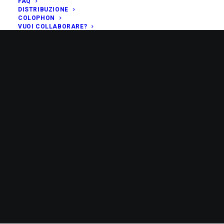
FAQ
DISTRIBUZIONE
COLOPHON
VUOI COLLABORARE?