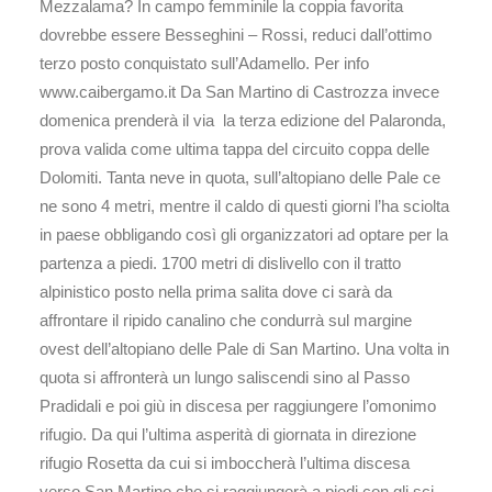
Mezzalama? In campo femminile la coppia favorita
dovrebbe essere Besseghini – Rossi, reduci dall’ottimo
terzo posto conquistato sull’Adamello. Per info
www.caibergamo.it Da San Martino di Castrozza invece
domenica prenderà il via la terza edizione del Palaronda,
prova valida come ultima tappa del circuito coppa delle
Dolomiti. Tanta neve in quota, sull’altopiano delle Pale ce
ne sono 4 metri, mentre il caldo di questi giorni l’ha sciolta
in paese obbligando così gli organizzatori ad optare per la
partenza a piedi. 1700 metri di dislivello con il tratto
alpinistico posto nella prima salita dove ci sarà da
affrontare il ripido canalino che condurrà sul margine
ovest dell’altopiano delle Pale di San Martino. Una volta in
quota si affronterà un lungo saliscendi sino al Passo
Pradidali e poi giù in discesa per raggiungere l’omonimo
rifugio. Da qui l’ultima asperità di giornata in direzione
rifugio Rosetta da cui si imboccherà l’ultima discesa
verso San Martino che si raggiungerà a piedi con gli sci