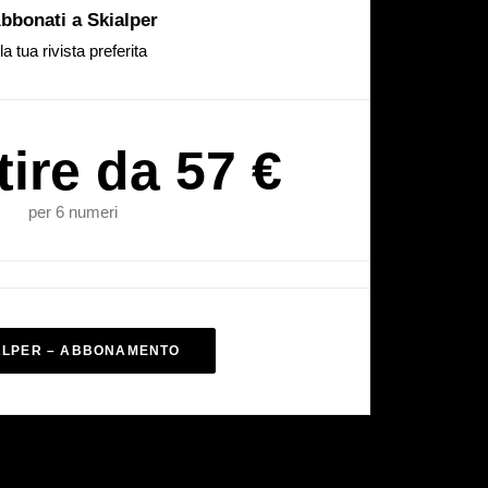
bbonati a Skialper
la tua rivista preferita
tire da 57 €
per 6 numeri
ALPER – ABBONAMENTO