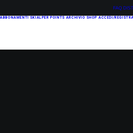
FAQ
DIS
ABBONAMENTI
SKIALPER POINTS
ARCHIVIO
SHOP
ACCEDI/REGISTRA