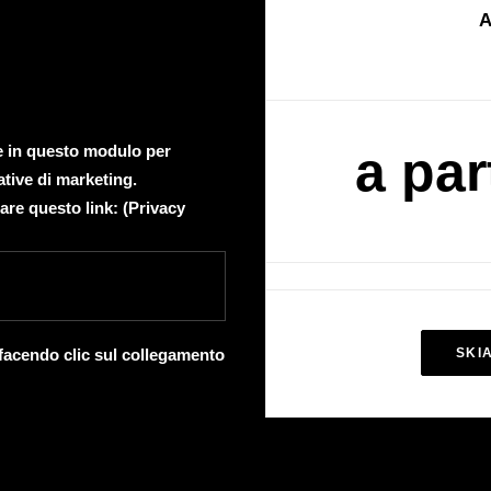
A
te in questo modulo per
a par
ative di marketing.
are questo link: (
Privacy
 facendo clic sul collegamento
SKI