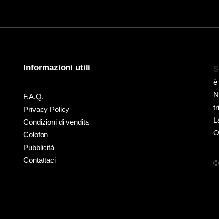
Informazioni utili
S
è
N
F.A.Q.
t
Privacy Policy
L
Condizioni di vendita
O
Colofon
Pubblicità
Contattaci
©