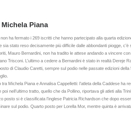
e Michela Piana
 non ha fermato i 269 iscritti che hanno partecipato alla quarta edizio
e sia stato reso decisamente più difficile dalle abbondanti piogge, c’è
riti, Mauro Bernardini, non ha tradito le attese andando a vincere con
tefano Trisconi. L’ultimo a cedere a Bernardini è stato in realtà Dereje 
osto di Claudio Caretti, sempre sul podio nelle passate edizioni della 
glio.
ra Michela Piana e Annalisa Cappelletti: l’atleta della Caddese ha resist
nell’ultimo tratto, quello che da Pollino, riportava gli atleti alla Trinit
zo posto si è classificata l’inglese Patricia Richardson che dopo esse
nare sul podio. Quarto posto per Lorella Mor, mentre quinta è arrivata