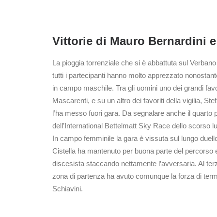
Vittorie di Mauro Bernardini 
La pioggia torrenziale che si è abbattuta sul Verbano
tutti i partecipanti hanno molto apprezzato nonostant
in campo maschile. Tra gli uomini uno dei grandi favo
Mascarenti, e su un altro dei favoriti della vigilia, S
l’ha messo fuori gara. Da segnalare anche il quarto p
dell’International Bettelmatt Sky Race dello scorso lu
In campo femminile la gara è vissuta sul lungo duello t
Cistella ha mantenuto per buona parte del percorso e poi 
discesista staccando nettamente l’avversaria. Al ter
zona di partenza ha avuto comunque la forza di termi
Schiavini.