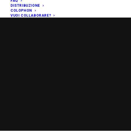
FAQ
DISTRIBUZIONE
COLOPHON
VUOI COLLABORARE?