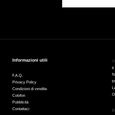
Informazioni utili
S
è
N
F.A.Q.
t
Privacy Policy
L
Condizioni di vendita
O
Colofon
Pubblicità
Contattaci
©