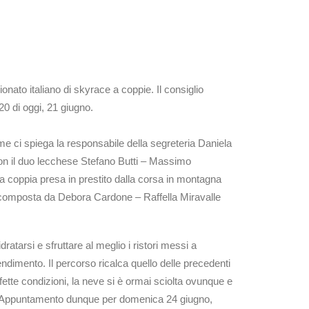
nato italiano di skyrace a coppie. Il consiglio
 20 di oggi, 21 giugno.
ome ci spiega la responsabile della segreteria Daniela
 con il duo lecchese Stefano Butti – Massimo
a coppia presa in prestito dalla corsa in montagna
sa composta da Debora Cardone – Raffella Miravalle
atarsi e sfruttare al meglio i ristori messi a
endimento. Il percorso ricalca quello delle precedenti
rfette condizioni, la neve si è ormai sciolta ovunque e
ere». Appuntamento dunque per domenica 24 giugno,