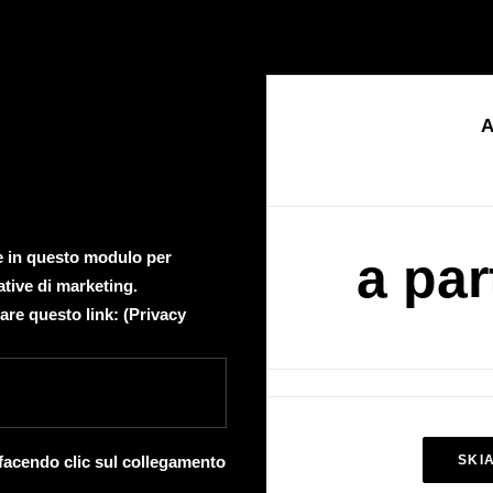
A
te in questo modulo per
a par
ative di marketing.
are questo link: (
Privacy
 facendo clic sul collegamento
SKI