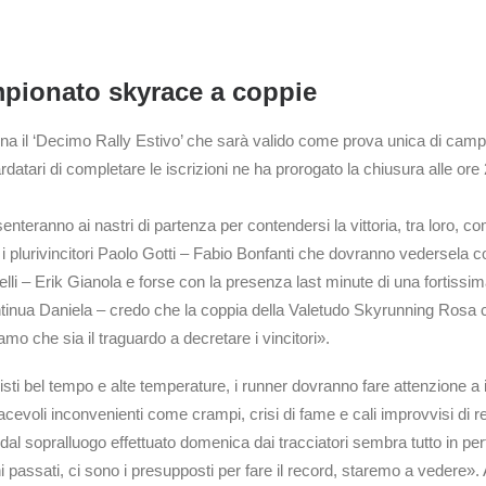
mpionato skyrace a coppie
a il ‘Decimo Rally Estivo’ che sarà valido come prova unica di campio
ardatari di completare le iscrizioni ne ha prorogato la chiusura alle ore
nteranno ai nastri di partenza per contendersi la vittoria, tra loro, c
er i plurivincitori Paolo Gotti – Fabio Bonfanti che dovranno vedersela
i – Erik Gianola e forse con la presenza last minute di una fortissim
 continua Daniela – credo che la coppia della Valetudo Skyrunning Ro
mo che sia il traguardo a decretare i vincitori».
i bel tempo e alte temperature, i runner dovranno fare attenzione a idr
iacevoli inconvenienti come crampi, crisi di fame e cali improvvisi di r
 «dal sopralluogo effettuato domenica dai tracciatori sembra tutto in pe
i anni passati, ci sono i presupposti per fare il record, staremo a ved