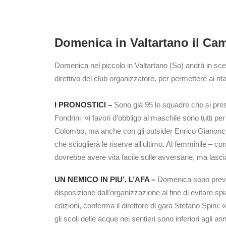
Domenica in Valtartano il Ca
Domenica nel piccolo in Valtartano (So) andrà in scen
direttivo del club organizzatore, per permettere ai rit
I PRONOSTICI –
Sono già 95 le squadre che si prese
Fondrini «i favori d’obbligo al maschile sono tutti p
Colombo, ma anche con gli outsider Enrico Gianoncell
che scioglierà le riserve all’ultimo. Al femminile –
dovrebbe avere vita facile sulle avversarie, ma lascia
UN NEMICO IN PIU’, L’AFA –
Domenica sono previst
disposizione dall’organizzazione al fine di evitare sp
edizioni, conferma il direttore di gara Stefano Spini:
gli scoli delle acque nei sentieri sono inferiori agl