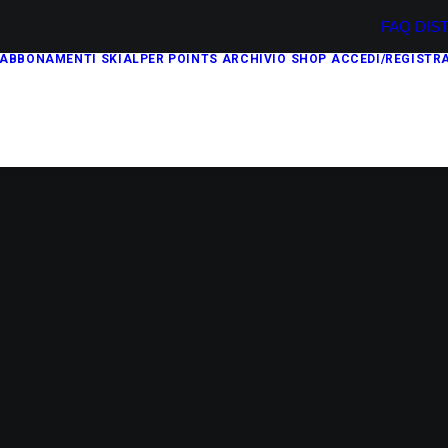
FAQ
DIS
ABBONAMENTI
SKIALPER POINTS
ARCHIVIO
SHOP
ACCEDI/REGISTRA