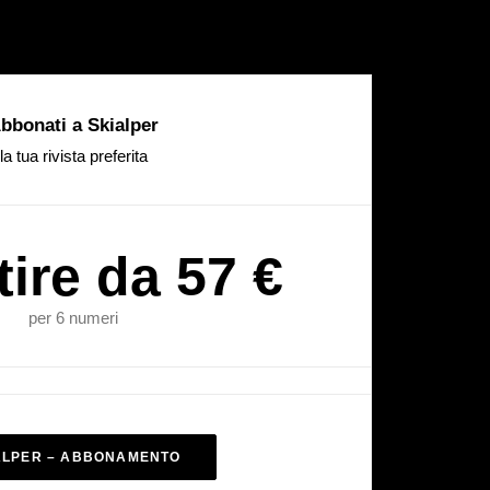
bbonati a Skialper
la tua rivista preferita
tire da 57 €
per 6 numeri
ALPER – ABBONAMENTO