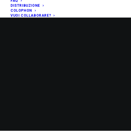
FAQ
DISTRIBUZIONE
COLOPHON
VUOI COLLABORARE?