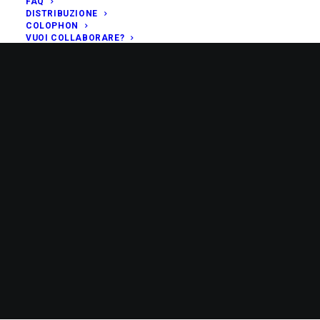
FAQ
DISTRIBUZIONE
COLOPHON
VUOI COLLABORARE?