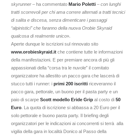
skyrunner
– ha commentato
Mario Poletti
–
con lunghi
tratti scorrevoli per chi ama correre alternati a tratti tecnici
di salita e discesa, senza dimenticare i passaggi
“alpinistici” che faranno della nuova Orobie Skyraid
qualcosa di realmente unico
».
Aperte dunque le iscrizioni sul rinnovato sito
www.orobieskyraid.it
che contiene tutte le informazioni
della manifestazioni. E per premiare ancora di più gli
appassionati della “corsa tra le nuvole” il comitato
organizzatore ha allestito un pacco gara che lascerà di
stucco tutti i runner: i
primi 200 iscritti
riceveranno il
pacco gara, pettorale, un buono per il pasta party e un
paio di scarpe
Scott modello Eride Grip
al costo di
50
Euro
. La quota di iscrizione si abbassa a 20 Euro per il
solo pettorale e buono pasta party. Il briefing degli
organizzatori per le indicazioni ai concorrenti si terrà alla
vigilia della gara in località Donico al Passo della