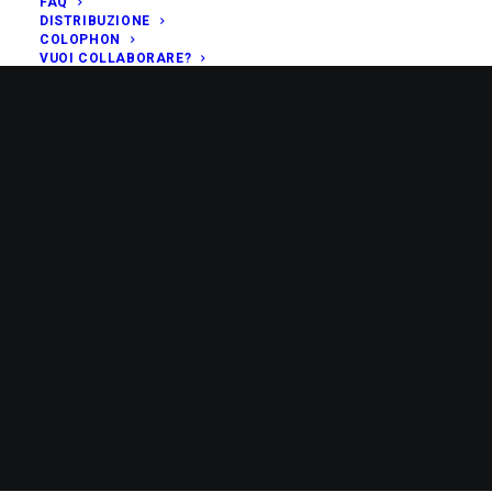
FAQ
DISTRIBUZIONE
COLOPHON
VUOI COLLABORARE?