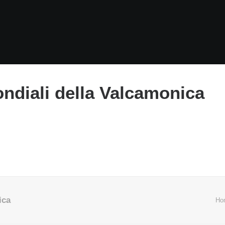
ondiali della Valcamonica
ica
Ho