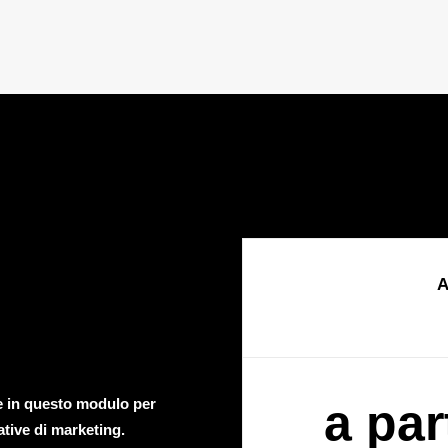
A
te in questo modulo per
a par
ative di marketing.