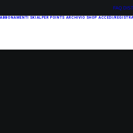
FAQ
DIS
ABBONAMENTI
SKIALPER POINTS
ARCHIVIO
SHOP
ACCEDI/REGISTRA