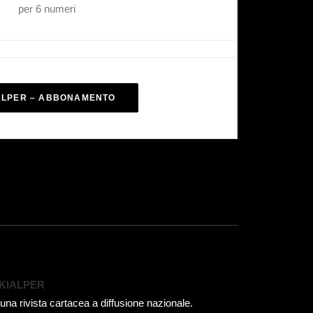
per 6 numeri
ALPER – ABBONAMENTO
KIALPER
 una rivista cartacea a diffusione nazionale.