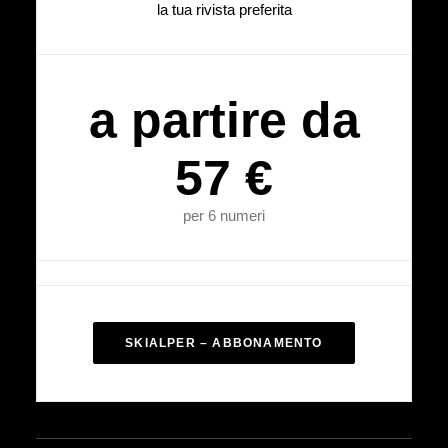
la tua rivista preferita
a partire da
57 €
per 6 numeri
SKIALPER – ABBONAMENTO