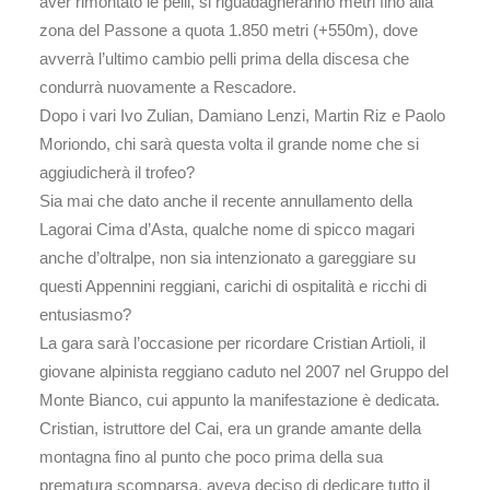
aver rimontato le pelli, si riguadagneranno metri fino alla
zona del Passone a quota 1.850 metri (+550m), dove
avverrà l’ultimo cambio pelli prima della discesa che
condurrà nuovamente a Rescadore.
Dopo i vari Ivo Zulian, Damiano Lenzi, Martin Riz e Paolo
Moriondo, chi sarà questa volta il grande nome che si
aggiudicherà il trofeo?
Sia mai che dato anche il recente annullamento della
Lagorai Cima d’Asta, qualche nome di spicco magari
anche d’oltralpe, non sia intenzionato a gareggiare su
questi Appennini reggiani, carichi di ospitalità e ricchi di
entusiasmo?
La gara sarà l’occasione per ricordare Cristian Artioli, il
giovane alpinista reggiano caduto nel 2007 nel Gruppo del
Monte Bianco, cui appunto la manifestazione è dedicata.
Cristian, istruttore del Cai, era un grande amante della
montagna fino al punto che poco prima della sua
prematura scomparsa, aveva deciso di dedicare tutto il