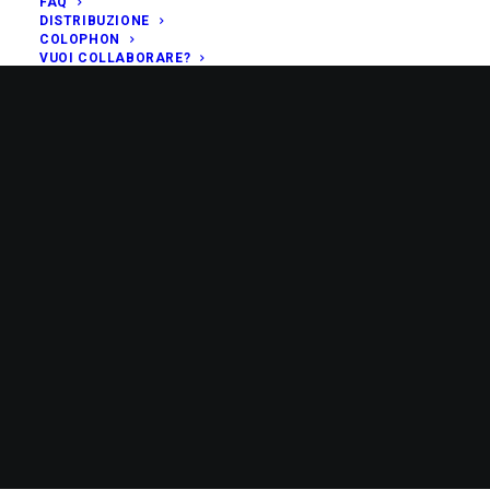
FAQ
DISTRIBUZIONE
COLOPHON
VUOI COLLABORARE?