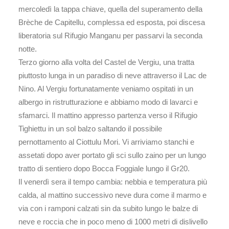
mercoledì la tappa chiave, quella del superamento della
Brèche de Capitellu, complessa ed esposta, poi discesa
liberatoria sul Rifugio Manganu per passarvi la seconda
notte.
Terzo giorno alla volta del Castel de Vergiu, una tratta
piuttosto lunga in un paradiso di neve attraverso il Lac de
Nino. Al Vergiu fortunatamente veniamo ospitati in un
albergo in ristrutturazione e abbiamo modo di lavarci e
sfamarci. Il mattino appresso partenza verso il Rifugio
Tighiettu in un sol balzo saltando il possibile
pernottamento al Ciottulu Mori. Vi arriviamo stanchi e
assetati dopo aver portato gli sci sullo zaino per un lungo
tratto di sentiero dopo Bocca Foggiale lungo il Gr20.
Il venerdì sera il tempo cambia: nebbia e temperatura più
calda, al mattino successivo neve dura come il marmo e
via con i ramponi calzati sin da subito lungo le balze di
neve e roccia che in poco meno di 1000 metri di dislivello