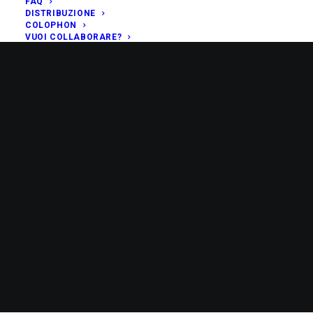
FAQ
DISTRIBUZIONE
COLOPHON
VUOI COLLABORARE?