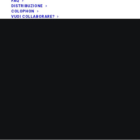
FAQ
DISTRIBUZIONE
COLOPHON
VUOI COLLABORARE?