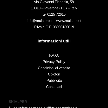
via Giovanni Flecchia, 58
10010 – Piverone (TO) – Italy
tel ‭0125 72615‬
info@mulatero.it –
www.mulatero.it
P.iva e C.F. 08903180019
Informazioni utili
F.A.Q.
Privacy Policy
Condizioni di vendita
Colofon
Pubblicità
Contattaci
SKIALPER
è una rivista cartacea a diffusione nazionale.