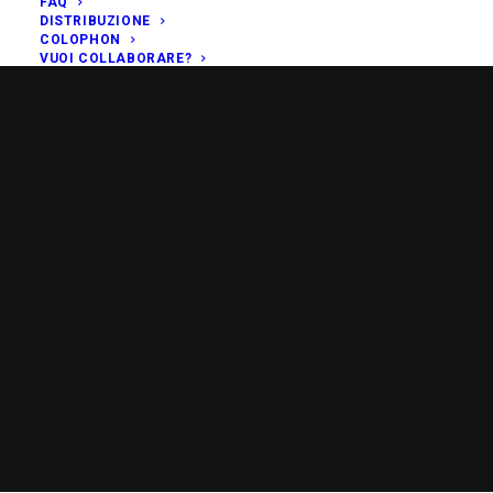
FAQ
DISTRIBUZIONE
COLOPHON
VUOI COLLABORARE?