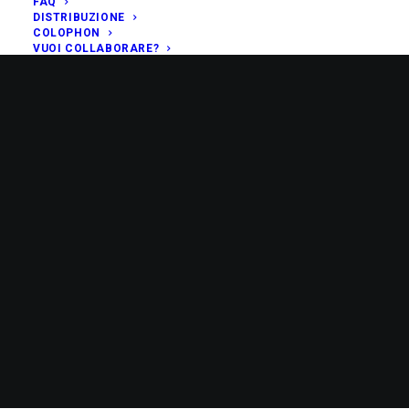
FAQ
DISTRIBUZIONE
COLOPHON
VUOI COLLABORARE?