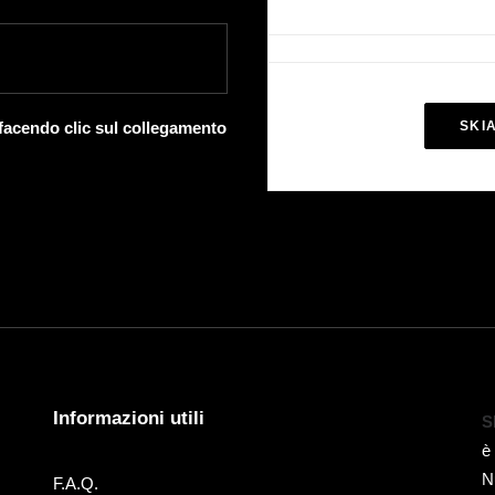
 facendo clic sul collegamento
SKI
Informazioni utili
S
è
N
F.A.Q.