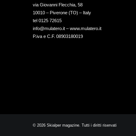
via Giovanni Flecchia, 58
10010 – Piverone (TO) – Italy
tel ‭0125 72615‬
info@mulatero.it –
www.mulatero.it
P.iva e C.F. 08903180019
© 2026 Skialper magazine. Tutti i diritti riservati