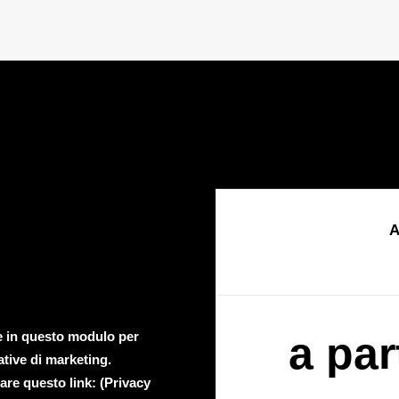
A
te in questo modulo per
a par
ative di marketing.
are questo link: (
Privacy