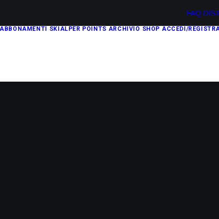
FAQ
DIS
ABBONAMENTI
SKIALPER POINTS
ARCHIVIO
SHOP
ACCEDI/REGISTRA