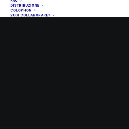
FAQ
DISTRIBUZIONE
COLOPHON
VUOI COLLABORARE?