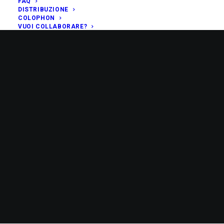
FAQ
DISTRIBUZIONE
COLOPHON
VUOI COLLABORARE?