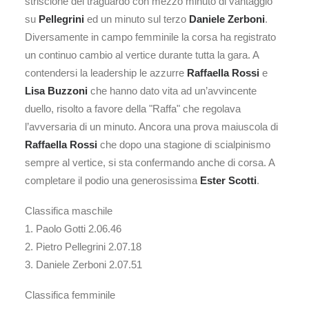
striscione del traguardo con mezzo minuto di vantaggio
su
Pellegrini
ed un minuto sul terzo
Daniele Zerboni
.
Diversamente in campo femminile la corsa ha registrato
un continuo cambio al vertice durante tutta la gara. A
contendersi la leadership le azzurre
Raffaella Rossi
e
Lisa Buzzoni
che hanno dato vita ad un’avvincente
duello, risolto a favore della "Raffa" che regolava
l’avversaria di un minuto. Ancora una prova maiuscola di
Raffaella Rossi
che dopo una stagione di scialpinismo
sempre al vertice, si sta confermando anche di corsa. A
completare il podio una generosissima
Ester Scotti
.
Classifica maschile
1. Paolo Gotti 2.06.46
2. Pietro Pellegrini 2.07.18
3. Daniele Zerboni 2.07.51
Classifica femminile