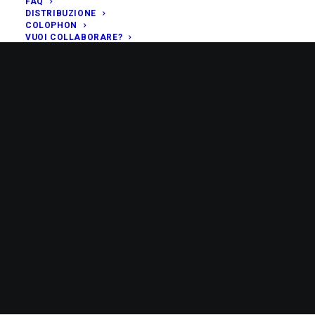
FAQ
DISTRIBUZIONE
COLOPHON
VUOI COLLABORARE?