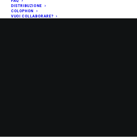
FAQ
DISTRIBUZIONE
COLOPHON
VUOI COLLABORARE?