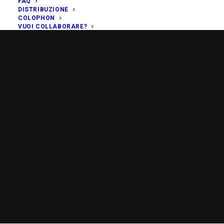
FAQ
DISTRIBUZIONE
COLOPHON
VUOI COLLABORARE?