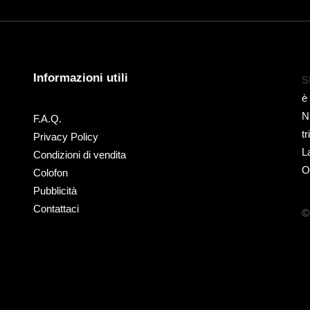
Informazioni utili
S
è
N
F.A.Q.
t
Privacy Policy
L
Condizioni di vendita
O
Colofon
Pubblicità
Contattaci
©