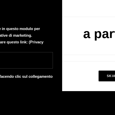
te in questo modulo per
a par
ative di marketing.
are questo link: (
Privacy
 facendo clic sul collegamento
SKI