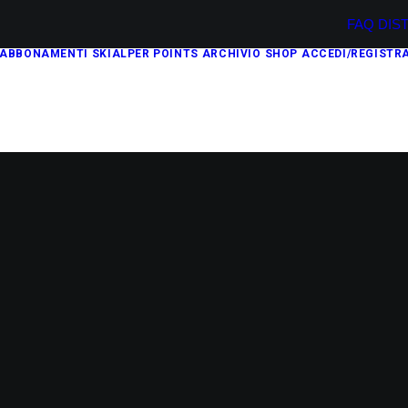
FAQ
DIS
ABBONAMENTI
SKIALPER POINTS
ARCHIVIO
SHOP
ACCEDI/REGISTRA