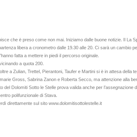
apisce che è preso come non mai. Iniziamo dalle buone notizie. Il La 
tenza libera a cronometro dalle 19.30 alle 20. Ci sarà un cambio pelli
hanno fatta a mettere in piedi il percorso originale.
vvicinando a quota 200.
 oltre a Zulian, Trettel, Pierantoni, Taufer e Martini si è in attesa dell
nemarie Gross, Sabrina Zanon e Roberta Secco, ma attenzione alla ben
 del Dolomiti Sotto le Stelle prova valida anche per l’assegnazione
centro polifunzionale di Stava.
nerdì direttamente sul sito www.dolomitisottolestelle.it