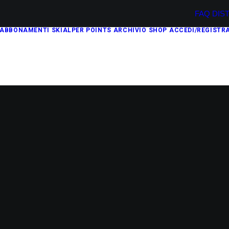
FAQ
DIS
ABBONAMENTI
SKIALPER POINTS
ARCHIVIO
SHOP
ACCEDI/REGISTRA