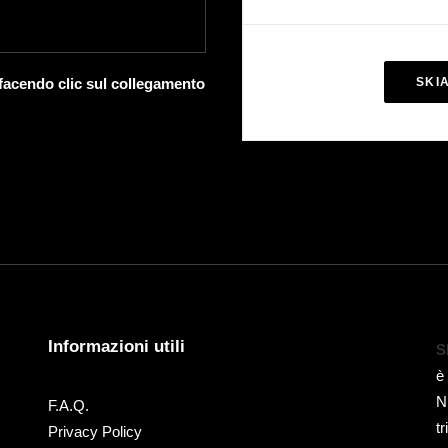
 facendo clic sul collegamento
SKI
Informazioni utili
S
è
N
F.A.Q.
t
Privacy Policy