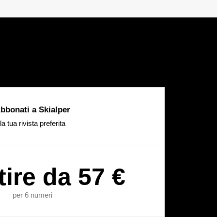
bbonati a Skialper
la tua rivista preferita
tire da 57 €
per 6 numeri