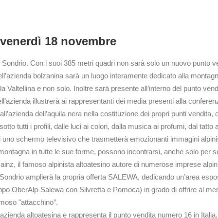
à venerdì 18 novembre
Sondrio. Con i suoi 385 metri quadri non sarà solo un nuovo punto ve
 dell’azienda bolzanina sarà un luogo interamente dedicato alla montagn
a Valtellina e non solo. Inoltre sarà presente all’interno del punto vend
l’azienda illustrerà ai rappresentanti dei media presenti alla conferenz
l’azienda dell’aquila nera nella costituzione dei propri punti vendita
 tutti i profili, dalle luci ai colori, dalla musica ai profumi, dal tatto
 di uno schermo televisivo che trasmetterà emozionanti immagini alpin
ontagna in tutte le sue forme, possono incontrarsi, anche solo per s
inz, il famoso alpinista altoatesino autore di numerose imprese alpin
i Sondrio amplierà la propria offerta SALEWA, dedicando un’area espos
uppo OberAlp-Salewa con Silvretta e Pomoca) in grado di offrire al me
amoso "attacchino”.
l’azienda altoatesina e rappresenta il punto vendita numero 16 in Itali