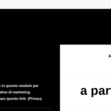
A
te in questo modulo per
a par
ative di marketing.
are questo link: (
Privacy