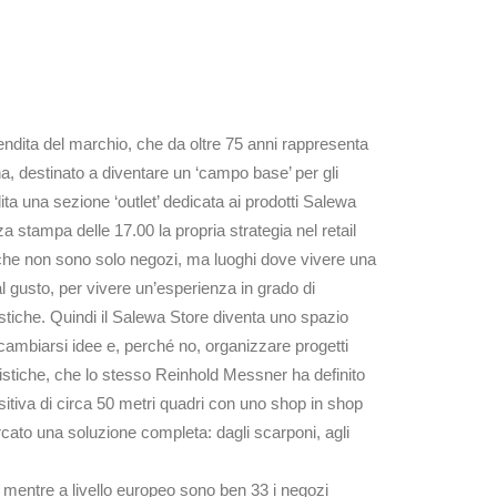
ndita del marchio, che da oltre 75 anni rappresenta
a, destinato a diventare un ‘campo base’ per gli
ita una sezione ‘outlet’ dedicata ai prodotti Salewa
a stampa delle 17.00 la propria strategia nel retail
, che non sono solo negozi, ma luoghi dove vivere una
 al gusto, per vivere un’esperienza in grado di
istiche. Quindi il Salewa Store diventa uno spazio
cambiarsi idee e, perché no, organizzare progetti
istiche, che lo stesso Reinhold Messner ha definito
itiva di circa 50 metri quadri con uno shop in shop
rcato una soluzione completa: dagli scarponi, agli
a, mentre a livello europeo sono ben 33 i negozi