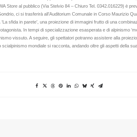
 Store al pubblico (Via Stelvio 84 – Chiuro Tel. 0342.016229) è previs
drio, ci si trasferirà all’Auditorium Comunale in Corso Maurizio Quadr
‘La sfida in parete’, una proiezione di immagini frutto di una combinaz
protagonista. In tempi di specializzazione esasperata e di alpinismo ‘mo
nismo vissuto. A seguire, gli spettatori potranno assistere alla proiezio
 scialpinismo mondiale si racconta, andando oltre gli aspetti della sua