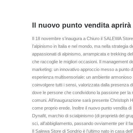
Il nuovo punto vendita aprir
Il 18 novembre s’inaugura a Chiuro il SALEWA Store 
l’alpinismo in Italia e nel mondo, ma nella strategia
appassionati di alpinismo, arrampicata e trekking dell
che raccoglie le migliori occasioni. Il management del
marketing: un innovativo approccio messo a punto dal
esperienza multisensoriale: un ambiente armonioso sotto
coinvolgere tutti i sensi, valorizzata dalla presenza
dove le persone che condividono la passione per la m
comuni. All’inaugurazione sarà presente Christoph Ha
come proprio erede. Inoltre il nuovo punto vendita d
Dynafit, marchio di scialpinismo (di proprietà del gr
sci, all’abbigliamento, passando ovviamente per il f
Il Salewa Store di Sondrio è l’ultimo nato in casa del