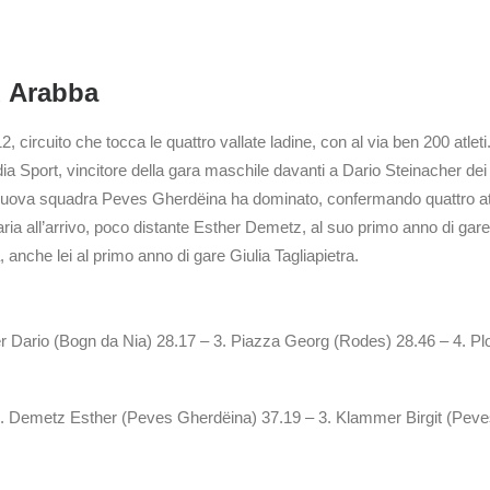
d Arabba
circuito che tocca le quattro vallate ladine, con al via ben 200 atleti
dia Sport, vincitore della gara maschile davanti a Dario Steinacher d
uova squadra Peves Gherdëina ha dominato, confermando quattro atlet
ria all’arrivo, poco distante Esther Demetz, al suo primo anno di gare
 anche lei al primo anno di gare Giulia Tagliapietra.
her Dario (Bogn da Nia) 28.17 – 3. Piazza Georg (Rodes) 28.46 – 4. P
 Demetz Esther (Peves Gherdëina) 37.19 – 3. Klammer Birgit (Peves 