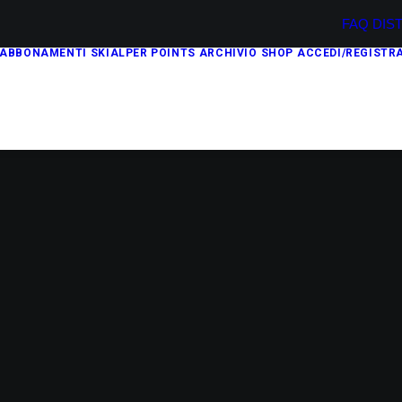
FAQ
DIS
ABBONAMENTI
SKIALPER POINTS
ARCHIVIO
SHOP
ACCEDI/REGISTRA