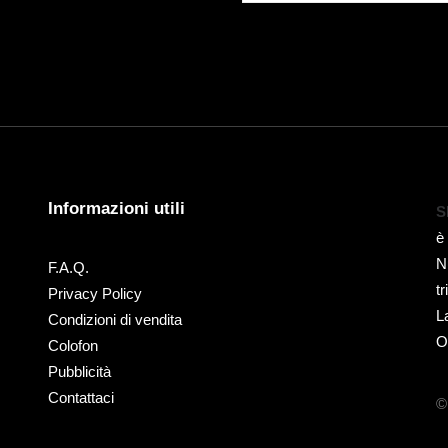
Informazioni utili
S
è
N
F.A.Q.
t
Privacy Policy
L
Condizioni di vendita
O
Colofon
Pubblicità
Contattaci
©