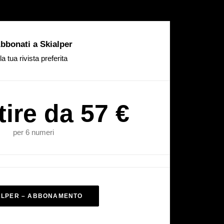
bbonati a Skialper
la tua rivista preferita
tire da 57 €
per 6 numeri
ALPER – ABBONAMENTO