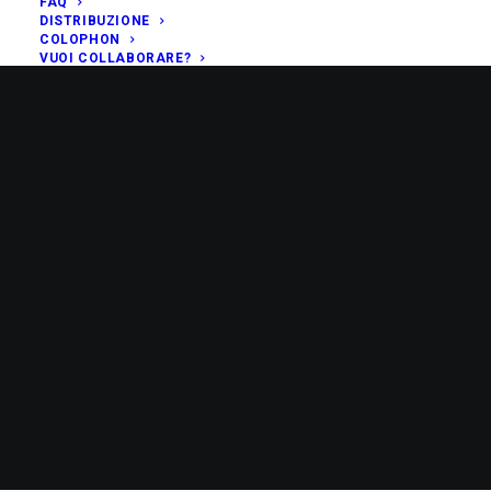
FAQ
DISTRIBUZIONE
COLOPHON
VUOI COLLABORARE?