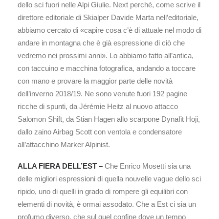
dello sci fuori nelle Alpi Giulie. Next perché, come scrive il
direttore editoriale di Skialper Davide Marta nell’editoriale,
abbiamo cercato di «capire cosa c’è di attuale nel modo di
andare in montagna che è già espressione di ciò che
vedremo nei prossimi anni». Lo abbiamo fatto all’antica,
con taccuino e macchina fotografica, andando a toccare
con mano e provare la maggior parte delle novità
dell’inverno 2018/19. Ne sono venute fuori 192 pagine
ricche di spunti, da Jérémie Heitz al nuovo attacco
Salomon Shift, da Stian Hagen allo scarpone Dynafit Hoji,
dallo zaino Airbag Scott con ventola e condensatore
all’attacchino Marker Alpinist.
ALLA FIERA DELL’EST –
Che Enrico Mosetti sia una
delle migliori espressioni di quella nouvelle vague dello sci
ripido, uno di quelli in grado di rompere gli equilibri con
elementi di novità, è ormai assodato. Che a Est ci sia un
profumo diverso, che sul quel confine dove un tempo