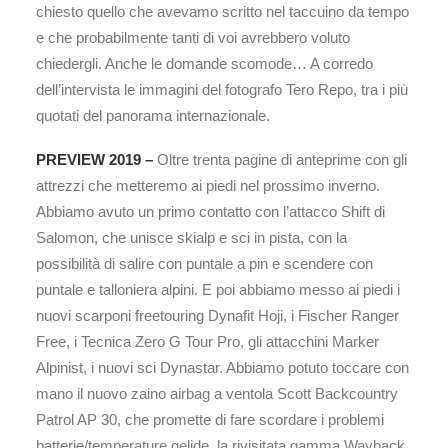
chiesto quello che avevamo scritto nel taccuino da tempo
e che probabilmente tanti di voi avrebbero voluto
chiedergli. Anche le domande scomode… A corredo
dell’intervista le immagini del fotografo Tero Repo, tra i più
quotati del panorama internazionale.
PREVIEW 2019 –
Oltre trenta pagine di anteprime con gli
attrezzi che metteremo ai piedi nel prossimo inverno.
Abbiamo avuto un primo contatto con l’attacco Shift di
Salomon, che unisce skialp e sci in pista, con la
possibilità di salire con puntale a pin e scendere con
puntale e talloniera alpini. E poi abbiamo messo ai piedi i
nuovi scarponi freetouring Dynafit Hoji, i Fischer Ranger
Free, i Tecnica Zero G Tour Pro, gli attacchini Marker
Alpinist, i nuovi sci Dynastar. Abbiamo potuto toccare con
mano il nuovo zaino airbag a ventola Scott Backcountry
Patrol AP 30, che promette di fare scordare i problemi
batterie/temperature gelide, la rivisitata gamma Wayback