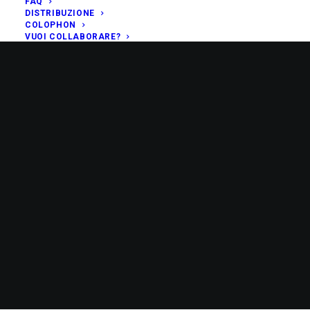
FAQ
DISTRIBUZIONE
COLOPHON
VUOI COLLABORARE?