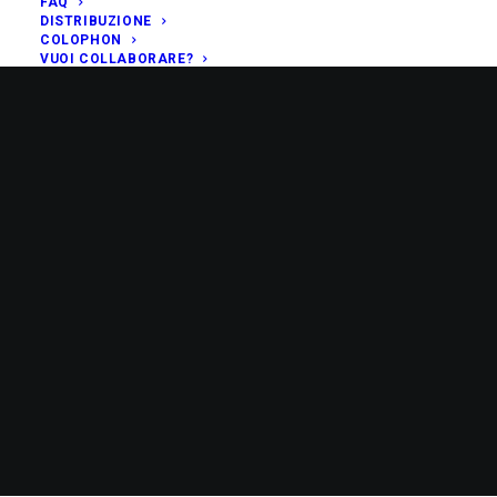
FAQ
DISTRIBUZIONE
COLOPHON
VUOI COLLABORARE?