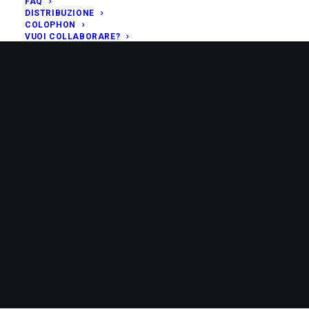
FAQ
DISTRIBUZIONE
COLOPHON
VUOI COLLABORARE?