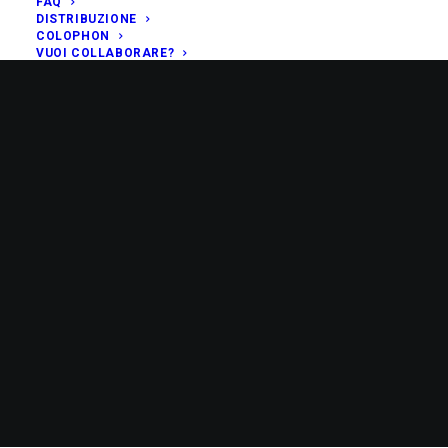
FAQ
DISTRIBUZIONE
COLOPHON
VUOI COLLABORARE?