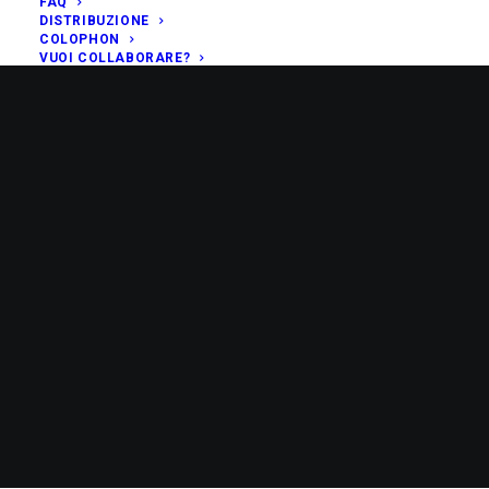
FAQ
DISTRIBUZIONE
COLOPHON
VUOI COLLABORARE?