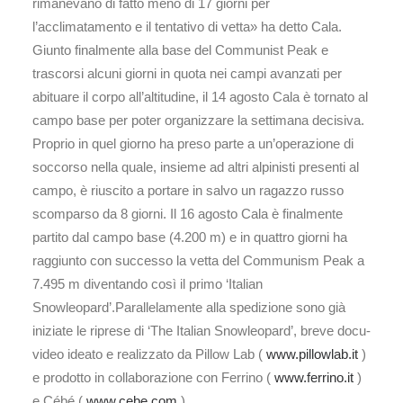
rimanevano di fatto meno di 17 giorni per
l’acclimatamento e il tentativo di vetta» ha detto Cala.
Giunto finalmente alla base del Communist Peak e
trascorsi alcuni giorni in quota nei campi avanzati per
abituare il corpo all’altitudine, il 14 agosto Cala è tornato al
campo base per poter organizzare la settimana decisiva.
Proprio in quel giorno ha preso parte a un’operazione di
soccorso nella quale, insieme ad altri alpinisti presenti al
campo, è riuscito a portare in salvo un ragazzo russo
scomparso da 8 giorni. Il 16 agosto Cala è finalmente
partito dal campo base (4.200 m) e in quattro giorni ha
raggiunto con successo la vetta del Communism Peak a
7.495 m diventando così il primo ‘Italian
Snowleopard’.Parallelamente alla spedizione sono già
iniziate le riprese di ‘The Italian Snowleopard’, breve docu-
video ideato e realizzato da Pillow Lab (
www.pillowlab.it
)
e prodotto in collaborazione con Ferrino (
www.ferrino.it
)
e Cébé (
www.cebe.com
).