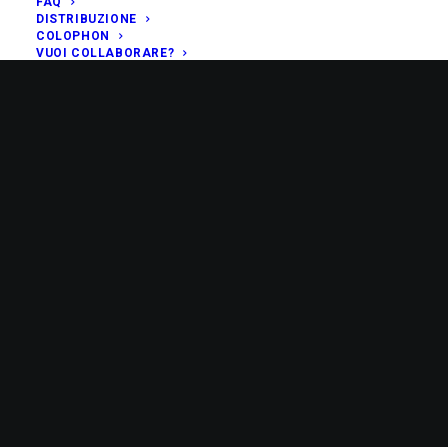
FAQ
DISTRIBUZIONE
COLOPHON
VUOI COLLABORARE?