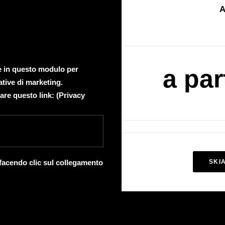
A
te in questo modulo per
a par
ative di marketing.
are questo link: (
Privacy
 facendo clic sul collegamento
SKI