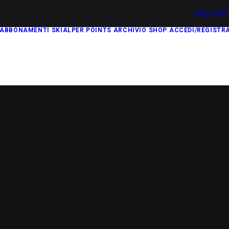
FAQ
DIS
ABBONAMENTI
SKIALPER POINTS
ARCHIVIO
SHOP
ACCEDI/REGISTRA