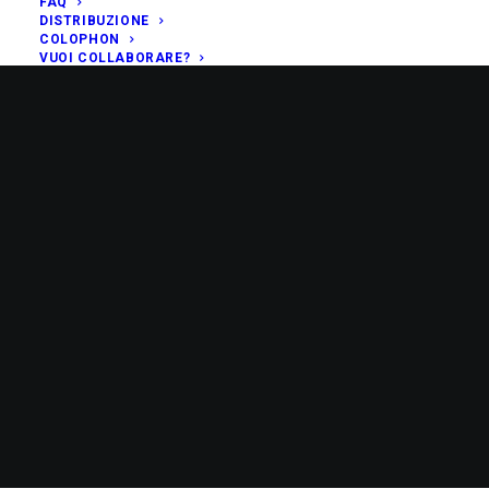
FAQ
DISTRIBUZIONE
COLOPHON
VUOI COLLABORARE?