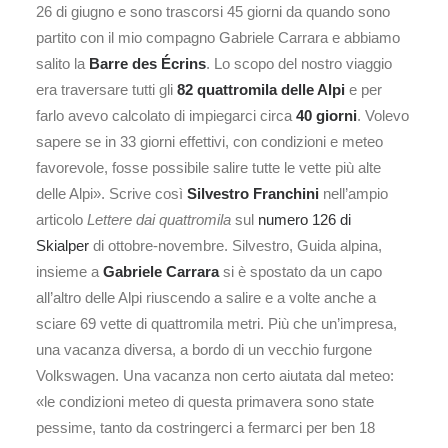
26 di giugno e sono trascorsi 45 giorni da quando sono
partito con il mio compagno Gabriele Carrara e abbiamo
salito la
Barre des Écrins
. Lo scopo del nostro viaggio
era traversare tutti gli
82 quattromila delle Alpi
e per
farlo avevo calcolato di impiegarci circa
40 giorni
. Volevo
sapere se in 33 giorni effettivi, con condizioni e meteo
favorevole, fosse possibile salire tutte le vette più alte
delle Alpi». Scrive così
Silvestro Franchini
nell’ampio
articolo
Lettere dai quattromila
sul
numero 126 di
Skialper
di ottobre-novembre. Silvestro, Guida alpina,
insieme a
Gabriele Carrara
si è spostato da un capo
all’altro delle Alpi riuscendo a salire e a volte anche a
sciare 69 vette di quattromila metri. Più che un’impresa,
una vacanza diversa, a bordo di un vecchio furgone
Volkswagen. Una vacanza non certo aiutata dal meteo:
«le condizioni meteo di questa primavera sono state
pessime, tanto da costringerci a fermarci per ben 18