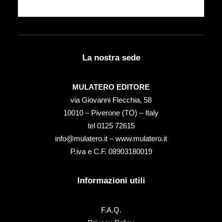
La nostra sede
MULATERO EDITORE
via Giovanni Flecchia, 58
10010 – Piverone (TO) – Italy
tel ‭0125 72615‬
info@mulatero.it –
www.mulatero.it
P.iva e C.F. 08903180019
Informazioni utili
F.A.Q.