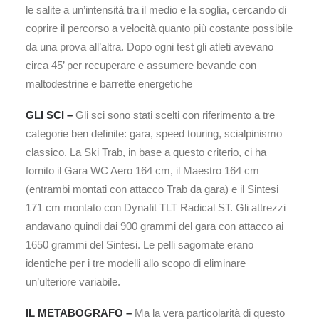
le salite a un’intensità tra il medio e la soglia, cercando di
coprire il percorso a velocità quanto più costante possibile
da una prova all’altra. Dopo ogni test gli atleti avevano
circa 45’ per recuperare e assumere bevande con
maltodestrine e barrette energetiche
GLI SCI –
Gli sci sono stati scelti con riferimento a tre
categorie ben definite: gara, speed touring, scialpinismo
classico. La Ski Trab, in base a questo criterio, ci ha
fornito il Gara WC Aero 164 cm, il Maestro 164 cm
(entrambi montati con attacco Trab da gara) e il Sintesi
171 cm montato con Dynafit TLT Radical ST. Gli attrezzi
andavano quindi dai 900 grammi del gara con attacco ai
1650 grammi del Sintesi. Le pelli sagomate erano
identiche per i tre modelli allo scopo di eliminare
un’ulteriore variabile.
IL METABOGRAFO –
Ma la vera particolarità di questo