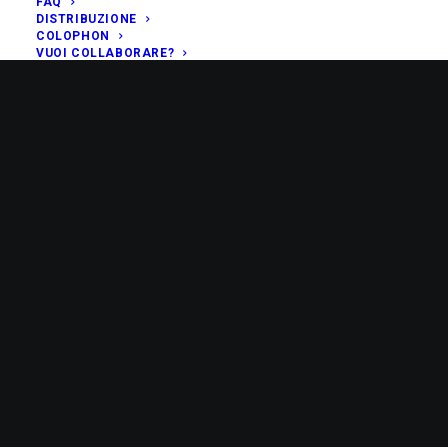
FAQ
DISTRIBUZIONE
COLOPHON
VUOI COLLABORARE?