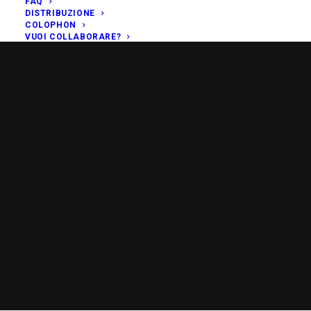
FAQ
DISTRIBUZIONE
COLOPHON
VUOI COLLABORARE?