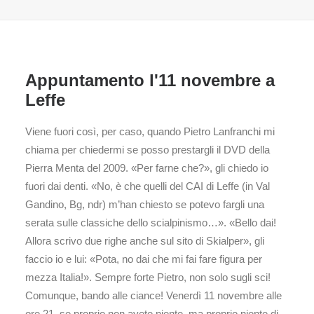
Appuntamento l'11 novembre a
Leffe
Viene fuori così, per caso, quando Pietro Lanfranchi mi
chiama per chiedermi se posso prestargli il DVD della
Pierra Menta del 2009. «Per farne che?», gli chiedo io
fuori dai denti. «No, è che quelli del CAI di Leffe (in Val
Gandino, Bg, ndr) m’han chiesto se potevo fargli una
serata sulle classiche dello scialpinismo…». «Bello dai!
Allora scrivo due righe anche sul sito di Skialper», gli
faccio io e lui: «Pota, no dai che mi fai fare figura per
mezza Italia!». Sempre forte Pietro, non solo sugli sci!
Comunque, bando alle ciance! Venerdì 11 novembre alle
ore 21, se proprio non avete niente, ma proprio niente di