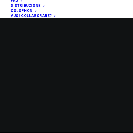
FAQ
DISTRIBUZIONE
COLOPHON
VUOI COLLABORARE?