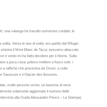
it: ‘una valanga ha travolto numerose cordate; le
alita. Verso le due di notte, ero partito dal Rifugio
 a sinistra il Mont Blanc de Tacul, avevamo attaccato
e vento mi ha fatto decidere per il ritorno. Sulla
evano a poca cosa: potevo mettere a fuoco solo i
nto a raffiche che proveniva da Ovest, a volte
 de Saussure e il Glacier des Bossons.
rdate, molte persone vicine, un lastrone di neve
ialmente solamente aggiornato il numero delle
o (intervista alla Guida Alessandro Penco – La Stampa)