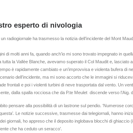
tro esperto di nivologia
 un radiogiornale ha trasmesso la notizia dell’incidente del Mont Maud
 di molti anni fa, quando anch’io mi sono trovato impegnato in quella s
rsa tutta la Vallèe Blanche, avevamo superato il Col Maudit e, lasciato
empo è rapidamente cambiato e un’improvvisa e violenta bufera di neve 
 scenario dell’incidente, ma mi sono accorto che le immagini si riduc
de frontali e poi i violenti turbini di neve trasportata dal vento. Un ve
mente, dalla spalla rocciosa che da P.te Meulet discende verso l’Aig.
subito pensare alla possibilità di un lastrone sul pendio. ‘Numerose co
questa’. Le notizie successive, trasmesse dai telegiornali, hanno iniz
he dei giornali, ho appreso che il deposito inglobava blocchi di ghiacci
dente che ha ceduto un seracco’.