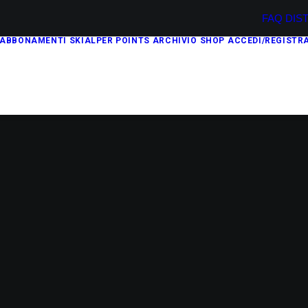
FAQ
DIS
ABBONAMENTI
SKIALPER POINTS
ARCHIVIO
SHOP
ACCEDI/REGISTRA