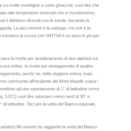
e su molte montagne vi sono ghiacciai, vuol dire che
uato alle temperature invernali che vi incontreremo.
rpi li abbiamo ritrovati con le sonde, bucando la
ppola. La più comune è la valanga, ma non è la
Non troviamo la scusa che l’ARTVA è un peso in più per
nciava la morte per assideramento di due alpinisti sul
lcuna enfasi, la morte per annegamento di quattro
annegamento, anche se, nella stagione estiva, mari,
 mio commento all’incidente del Mont Maudit: sopra i
spondono ad uno spostamento di 1° di latitudine verso
(q. 3.071) vuol dire spostarci verso nord di 30° e
 di latitudine. Toccare la vetta del Bianco equivale,
cadutisti (48 uomini) ho raggiunto la vetta del Bianco