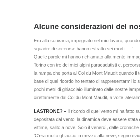
Alcune considerazioni del nos
Ero alla scrivania, impegnato nel mio lavoro, quando
squadre di soccorso hanno estratto sei morti, …’
Quelle parole mi hanno richiamato alla mente immagini
Torino con tre dei miei alpini paracadutisti e, perco
la rampa che porta al Col du Mont Maudit quando il t
base di quel ricordo ho tentato di rappresentarmi lo
pochi metri di ghiacciaio illuminato dalle nostre lampa
direttamente dal Col du Mont Maudit, a volte lateral
LASTRONE? –
Il ricordo di quel vento mi ha fatto 
depositata dal vento; la dinamica deve essere stata 
vittime, salito a nove. Solo il venerdì, dalle cronac
‘C’era molto ghiaccio in mezzo alla neve, segno evi