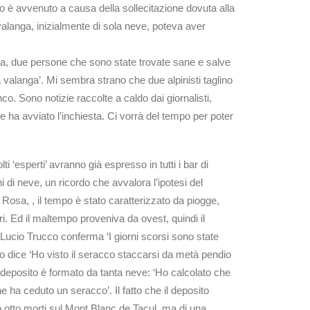
o è avvenuto a causa della sollecitazione dovuta alla
alanga, inizialmente di sola neve, poteva aver
ma, due persone che sono state trovate sane e salve
a valanga’. Mi sembra strano che due alpinisti taglino
o. Sono notizie raccolte a caldo dai giornalisti,
e ha avviato l’inchiesta. Ci vorrà del tempo per poter
‘esperti’ avranno già espresso in tutti i bar di
 di neve, un ricordo che avvalora l’ipotesi del
l Rosa, , il tempo è stato caratterizzato da piogge,
i. Ed il maltempo proveniva da ovest, quindi il
. Lucio Trucco conferma ‘I giorni scorsi sono state
o dice ‘Ho visto il seracco staccarsi da metà pendio
 deposito è formato da tanta neve: ‘Ho calcolato che
ha ceduto un seracco’. Il fatto che il deposito
o otto morti sul Mont Blanc de Tacul, ma di una