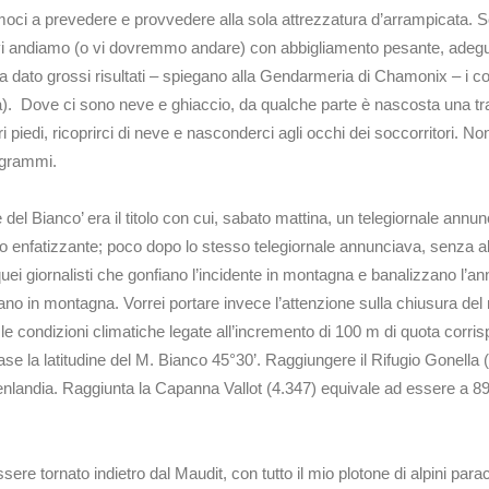
ci a prevedere e provvedere alla sola attrezzatura d’arrampicata. S
tti vi andiamo (o vi dovremmo andare) con abbigliamento pesante, adeg
 ha dato grossi risultati – spiegano alla Gendarmeria di Chamonix – i co
. Dove ci sono neve e ghiaccio, da qualche parte è nascosta una tra
i piedi, ricoprirci di neve e nasconderci agli occhi dei soccorritori. 
0 grammi.
del Bianco’ era il titolo con cui, sabato mattina, un telegiornale annu
po enfatizzante; poco dopo lo stesso telegiornale annunciava, senza a
quei giornalisti che gonfiano l’incidente in montagna e banalizzano l’
ano in montagna. Vorrei portare invece l’attenzione sulla chiusura del
le condizioni climatiche legate all’incremento di 100 m di quota corri
ase la latitudine del M. Bianco 45°30’. Raggiungere il Rifugio Gonella 
roenlandia. Raggiunta la Capanna Vallot (4.347) equivale ad essere a 89°
ere tornato indietro dal Maudit, con tutto il mio plotone di alpini para