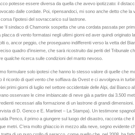
cco potesse essere diversa da quella che avevo ipotizzato: il distacc
vocato dalle cordate. Poi, ripensandoci, mi sono anche detto che la v
corsa l’ipotesi del sovraccarico sul lastrone.
che ‘il sindaco di Chamonix sospetta che una cordata passata per pri
lacca di vento formatasi negli ultimi giorni ed aver quindi originato l
ti o, ancor peggio, che proseguano indifferenti verso la vetta del Bianc
eciso quadro d’insieme, che sarà ricostruito dai periti del Tribunale ch
iere qualche ricerca sulle condizioni del manto nevoso.
 formulare solo ipotesi che hanno lo stesso valore di quelle che molti 
 ricordo di quel vento che soffiava da Ovest e ci avvolgeva in turbini
 primi giorni di luglio nel settore occidentale delle Alpi, dal Bianco a
tevano osservare le cime imbiancate di neve già a partire dai 3.500 metr
ngredienti necessari alla formazione di un lastrone di grandi dimensioni
ntervista di D. Genco e E. Martinet – La Stampa). Un testimone spagnol
a Penco, il primo a giungere sul luogo del disastro, racconta che il
 metri. C’era molto ghiaccio in mezzo alla neve, segno evidente che 
ratta di un puro crollo di seracco, come quello che, nel 2008, ha fatt