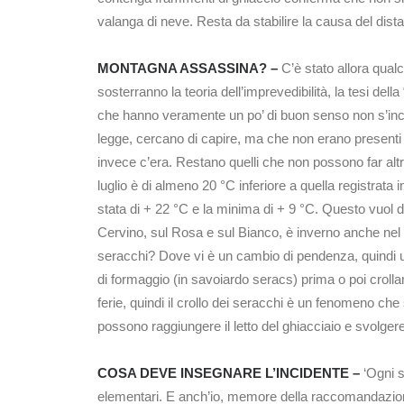
valanga di neve. Resta da stabilire la causa del dista
MONTAGNA ASSASSINA?
–
C’è stato allora qualc
sosterranno la teoria dell’imprevedibilità, la tesi d
che hanno veramente un po’ di buon senso non s’in
legge, cercano di capire, ma che non erano presenti 
invece c’era. Restano quelli che non possono far altr
luglio è di almeno 20 °C inferiore a quella registrat
stata di + 22 °C e la minima di + 9 °C. Questo vuol di
Cervino, sul Rosa e sul Bianco, è inverno anche nel m
seracchi? Dove vi è un cambio di pendenza, quindi un 
di formaggio (in savoiardo seracs) prima o poi crollan
ferie, quindi il crollo dei seracchi è un fenomeno che
possono raggiungere il letto del ghiacciaio e svolger
COSA DEVE INSEGNARE L’INCIDENTE –
‘Ogni s
elementari. E anch’io, memore della raccomandazione 