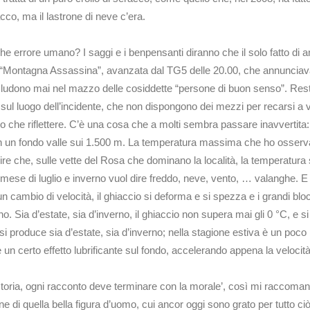
cco, ma il lastrone di neve c’era.
he errore umano? I saggi e i benpensanti diranno che il solo fatto di and
ella “Montagna Assassina”, avanzata dal TG5 delle 20.00, che annunciava
cludono mai nel mazzo delle cosiddette “persone di buon senso”. Re
sul luogo dell’incidente, che non dispongono dei mezzi per recarsi a
o che riflettere. C’è una cosa che a molti sembra passare inavvertita:
a in un fondo valle sui 1.500 m. La temperatura massima che ho osserva
re che, sulle vette del Rosa che dominano la località, la temperatura si
ese di luglio e inverno vuol dire freddo, neve, vento, … valanghe. E il
cambio di velocità, il ghiaccio si deforma e si spezza e i grandi blocc
o. Sia d’estate, sia d’inverno, il ghiaccio non supera mai gli 0 °C, e 
 si produce sia d’estate, sia d’inverno; nella stagione estiva è un poco
e un certo effetto lubrificante sul fondo, accelerando appena la veloci
toria, ogni racconto deve terminare con la morale’, così mi raccoman
di quella bella figura d’uomo, cui ancor oggi sono grato per tutto c