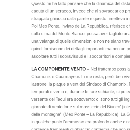
Questo mi ha fatto pensare che la dinamica del dista
caduta di un seracco, invece che al sovraccarico pro
strappato ghiaccio dalla parete e questo rimetteva in 
Poi Meo Ponte, inviato de La Repubblica, riferisce 
sulla cima del Monte Bianco, possa aver tagliato una p
una valanga di quelle dimensioni e non ne siano travol
quindi forniscono dei dettagli importanti ma non un pr
ascoltare tutti i sopravissuti e i soccorritori e comp
LA COMPONENTE VENTO –
Nel frattempo possiamo
Chamonix e Courmayeur. In me resta, però, ben vivo il
lastrone, la plaque a vent del Sindaco di Chamonix. Nei
temporali e vento e, durante le rare schiarite, si po
versante del Tacul era sottovento: ci sono tutti gli i
giornate di vento forte sul massiccio del Bianco’ (i
della montagna’ (Meo Ponte – La Repubblica). La Guid
in qualche punto l’ammasso era profondo anche cinque
contenga frammenti di ghiaccio conferma che non si t