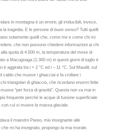
are in montagna è un errore; gli irriducibili, invece,
 la tragedia. E le persone di buon senso? Tutti quelli
stano solamente quelli che, come me e come chi mi
 vedere, che non possono chiedere informazioni ai chi
 alla quota di 4.500 m, la temperatura del mese di
to a Macugnaga (1.300 m) in questi giorni di luglio è
 è aggirata tra i + 2 °C ed i – 11 °C. Sul Maudit, sul
 caldo che muove i ghiacciai e fa crollare i
hi triangolari di ghiaccio, che ricordano enormi fette
si muove “per forza di gravità”. Questa non va mai in
 più frequente perché le acque di fusione superficiale
tà con cui si muove la massa glaciale.
dava il maestro Pareo, mio insegnante alle
iò che mi ha insegnato, propongo la mia morale.