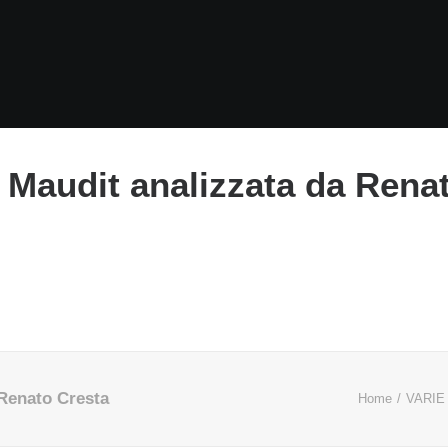
 Maudit analizzata da Rena
 Renato Cresta
Home
VARIE