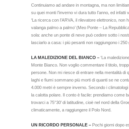
Continuiamo ad andare in montagna, ma non limitiamo
su quei monti l’inverno vi dura tutto l’anno, ed infa
‘La ricerca con l’ARVA, il rilevatore elettronico, non
valanga palmo a palmo’ (Meo Ponte – La Repubblica)
sola: anche un ponte di neve può cedere sotto i nostr
lasciarlo a casa: i più pesanti non raggiungono i 25
LA MALEDIZIONE DEL BIANCO –
‘La maledizione 
Monte Bianco. Non voglio commentare il titolo, trop
persone. Non mi riesce di entrare nella mentalità di 
laghi e fiumi sommano più morti di quanti se ne cont
4.000 metri è sempre inverno. Secondo i climatologi 
la calotta polare. Il conto è facile: prendiamo come b
trovarci a 75°30’ di latitudine, cioè nel nord della G
climaticamente, a raggiungere il Polo Nord.
UN RICORDO PERSONALE –
Pochi giorni dopo ess