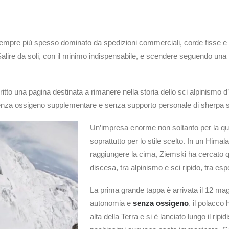
pre più spesso dominato da spedizioni commerciali, corde fisse e l
Salire da soli, con il minimo indispensabile, e scendere seguendo un
tto una pagina destinata a rimanere nella storia dello sci alpinismo d
 senza ossigeno supplementare e senza supporto personale di sherpa so
Un’impresa enorme non soltanto per la quo
soprattutto per lo stile scelto. In un Him
raggiungere la cima, Ziemski ha cercato qu
discesa, tra alpinismo e sci ripido, tra espo
La prima grande tappa è arrivata il 12 mag
autonomia e
senza ossigeno
, il polacco 
alta della Terra e si è lanciato lungo il rip