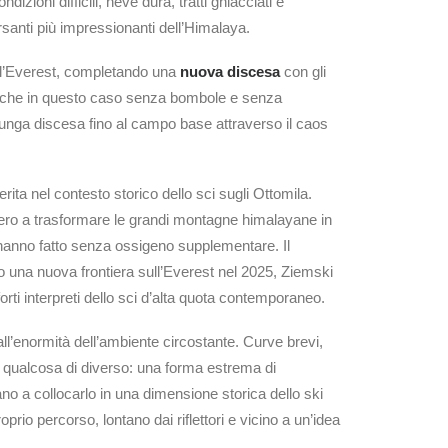
ioni difficili, neve dura, tratti ghiacciati e
santi più impressionanti dell’Himalaya.
ull’Everest, completando una
nuova discesa
con gli
 Anche in questo caso senza bombole e senza
lunga discesa fino al campo base attraverso il caos
ta nel contesto storico dello sci sugli Ottomila.
vvero a trasformare le grandi montagne himalayane in
 hanno fatto senza ossigeno supplementare. Il
 una nuova frontiera sull’Everest nel 2025, Ziemski
rti interpreti dello sci d’alta quota contemporaneo.
ll’enormità dell’ambiente circostante. Curve brevi,
ma qualcosa di diverso: una forma estrema di
ano a collocarlo in una dimensione storica dello ski
io percorso, lontano dai riflettori e vicino a un’idea