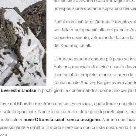
pochissimi avevano osato immaginare. Condiz
un’esposizione costante sopra uno dei ver
Pochi giorni più tardi Ziemski è tornato s
sci dalla montagna più alta del pianeta.
supporto dedicato, affrontando da solo la 
del Khumbu Icefall.
L’impresa assume ancora più peso se inseri
Solo una manciata di atleti è riuscita da
linee sciabili complete, e ancora meno lo
connazionale Andrzej Bargiel aveva aperto
Everest e Lhotse
in pochi giorni e confermandosi come uno dei più fo
ffuse dal Khumbu mostrano uno sci essenziale, quasi fragile rispetto a
sulle crepacciate. Non è lo sci estetico delle grandi pareti alpine, 
emski sale a
nove Ottomila sciati senza ossigeno
. Numeri che inizi
ssionante è un’altra: il modo silenzioso con cui sta costruendo il propr
poca.