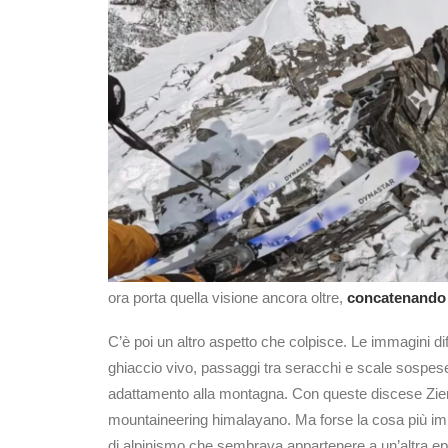
ora porta quella visione ancora oltre,
concatenando 
C’è poi un altro aspetto che colpisce. Le immagini di
ghiaccio vivo, passaggi tra seracchi e scale sospese 
adattamento alla montagna. Con queste discese Zi
mountaineering himalayano. Ma forse la cosa più impre
di alpinismo che sembrava appartenere a un’altra e