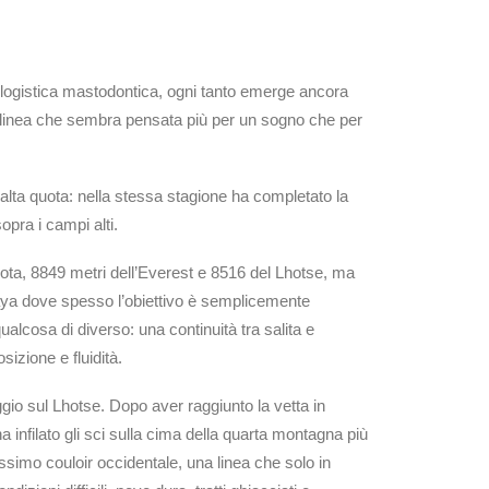
ogistica mastodontica, ogni tanto emerge ancora
a linea che sembra pensata più per un sogno che per
’alta quota: nella stessa stagione ha completato la
pra i campi alti.
ta, 8849 metri dell’Everest e 8516 del Lhotse, ma
alaya dove spesso l’obiettivo è semplicemente
alcosa di diverso: una continuità tra salita e
sizione e fluidità.
gio sul Lhotse. Dopo aver raggiunto la vetta in
ha infilato gli sci sulla cima della quarta montagna più
idissimo couloir occidentale, una linea che solo in