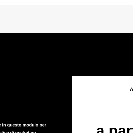
A
te in questo modulo per
a par
ative di marketing.