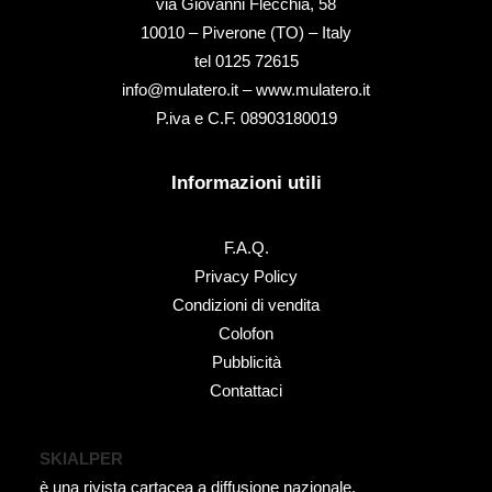
via Giovanni Flecchia, 58
10010 – Piverone (TO) – Italy
tel ‭0125 72615‬
info@mulatero.it –
www.mulatero.it
P.iva e C.F. 08903180019
Informazioni utili
F.A.Q.
Privacy Policy
Condizioni di vendita
Colofon
Pubblicità
Contattaci
SKIALPER
è una rivista cartacea a diffusione nazionale.