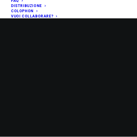
FAQ
DISTRIBUZIONE
COLOPHON
VUOI COLLABORARE?