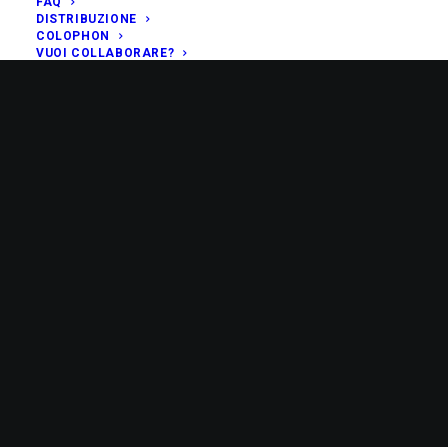
FAQ
DISTRIBUZIONE
COLOPHON
VUOI COLLABORARE?