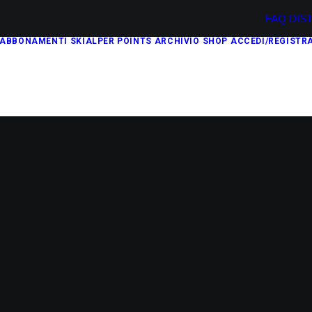
FAQ
DIS
ABBONAMENTI
SKIALPER POINTS
ARCHIVIO
SHOP
ACCEDI/REGISTRA