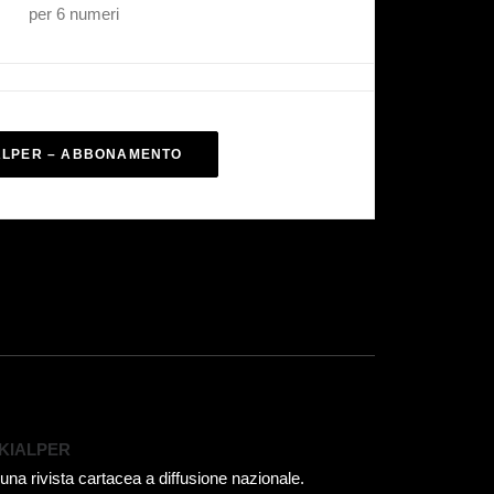
per 6 numeri
ALPER – ABBONAMENTO
KIALPER
 una rivista cartacea a diffusione nazionale.