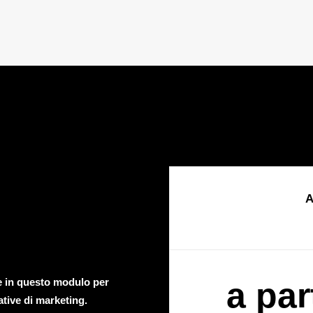
A
te in questo modulo per
a par
ative di marketing.