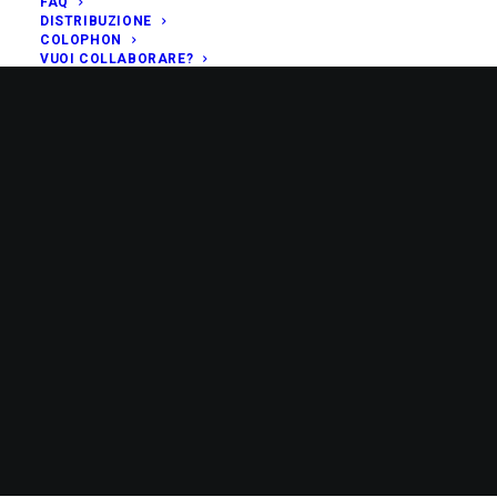
FAQ
DISTRIBUZIONE
COLOPHON
VUOI COLLABORARE?