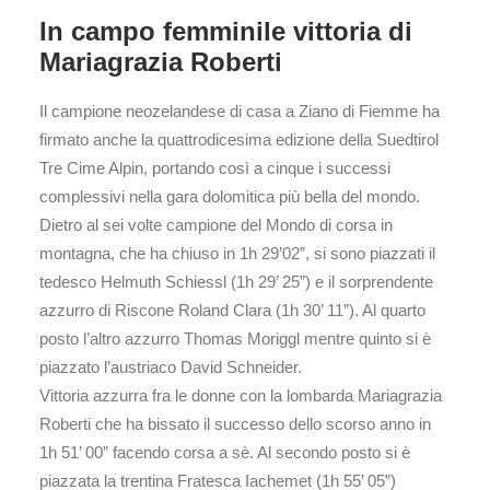
In campo femminile vittoria di
Mariagrazia Roberti
Il campione neozelandese di casa a Ziano di Fiemme ha
firmato anche la quattrodicesima edizione della Suedtirol
Tre Cime Alpin, portando così a cinque i successi
complessivi nella gara dolomitica più bella del mondo.
Dietro al sei volte campione del Mondo di corsa in
montagna, che ha chiuso in 1h 29’02”, si sono piazzati il
tedesco Helmuth Schiessl (1h 29’ 25”) e il sorprendente
azzurro di Riscone Roland Clara (1h 30’ 11”). Al quarto
posto l’altro azzurro Thomas Moriggl mentre quinto si è
piazzato l’austriaco David Schneider.
Vittoria azzurra fra le donne con la lombarda Mariagrazia
Roberti che ha bissato il successo dello scorso anno in
1h 51’ 00” facendo corsa a sè. Al secondo posto si è
piazzata la trentina Fratesca Iachemet (1h 55’ 05”)