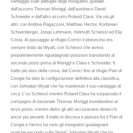
vantaggio sulle pattuglie degli inseguitori, guidate
dall’azzurro Thomas Moriggl, dall’austriaco David
Schneider e dall’altro azzurro Roland Clara. Via via gli
altri, con Andrea Ragazzoni, Matthias Hector, Korbinian
Schoenberger, Jonas Lehmann, Helmuth Schiessl ed Elia
Costa. Al passaggio al rifugio Comici il plotoncino era
sempre tirato da Wyatt, con Schiessl che aveva
prepotentemente riguadagnato posizioni transitando al
secondo posto prima di Moriggl e Clara e Schneider. Il
tratto più duro della corsa, dal Comici fino al rifugio Pian di
Cengia ha dato la configurazione definitiva alla classifica,
con Johnatan Wyatt che ha mantenuto il suo vantaggio di
circa 1’ su Schiessl mentre Roland Clara ha sorpassato il
compagno di nazionale Thomas Moriggl insediandosi al
terzo posto, mentre dietro gli altri accusavano distacchi
ancor più pesanti. Il tratto in discesa e pianura fra il Pian di
Cengia e l’arrivo ha visto gli inseguitori guadagnare
qualche secondo sulla “lepre” Johnatan Wyatt che ha