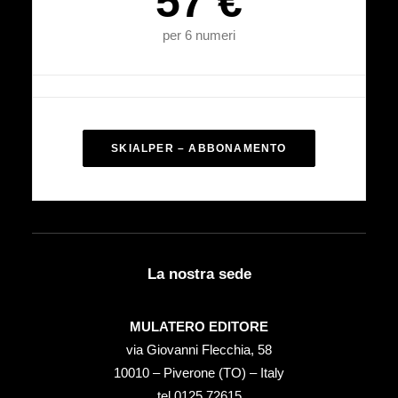
57 €
per 6 numeri
SKIALPER – ABBONAMENTO
La nostra sede
MULATERO EDITORE
via Giovanni Flecchia, 58
10010 – Piverone (TO) – Italy
tel ‭0125 72615‬