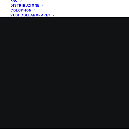
FAQ
DISTRIBUZIONE
COLOPHON
VUOI COLLABORARE?