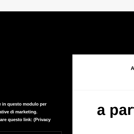
A
te in questo modulo per
a par
ative di marketing.
are questo link: (
Privacy