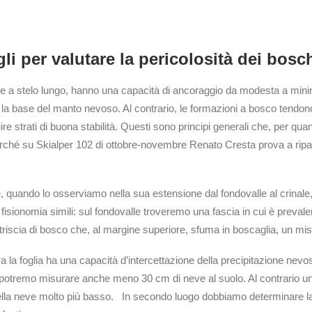
gli per valutare la pericolosità dei bosc
rbe a stelo lungo, hanno una capacità di ancoraggio da modesta a minim
 la base del manto nevoso. Al contrario, le formazioni a bosco tendo
re strati di buona stabilità. Questi sono principi generali che, per qua
erché su Skialper 102 di ottobre-novembre Renato Cresta prova a ripa
ne, quando lo osserviamo nella sua estensione dal fondovalle al crinal
sionomia simili: sul fondovalle troveremo una fascia in cui è prevalente
iscia di bosco che, al margine superiore, sfuma in boscaglia, un misto 
 la foglia ha una capacità d’intercettazione della precipitazione nevos
, potremo misurare anche meno 30 cm di neve al suolo. Al contrario un b
lla neve molto più basso. In secondo luogo dobbiamo determinare la dis