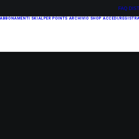
FAQ
DIS
ABBONAMENTI
SKIALPER POINTS
ARCHIVIO
SHOP
ACCEDI/REGISTRA