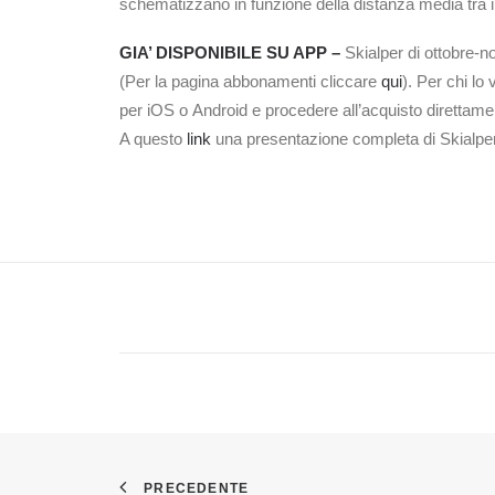
schematizzano in funzione della distanza media tra i
GIA’ DISPONIBILE SU APP –
Skialper di ottobre-n
(Per la pagina abbonamenti cliccare
qui
). Per chi lo
per iOS o Android e procedere all’acquisto direttame
A questo
link
una presentazione completa di Skialpe
PRECEDENTE