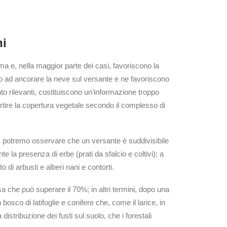
hi
a e, nella maggior parte dei casi, favoriscono la
no ad ancorare la neve sul versante e ne favoriscono
nto rilevanti, costituiscono un’informazione troppo
rtire la copertura vegetale secondo il complesso di
e, potremo osservare che un versante è suddivisibile
 la presenza di erbe (prati da sfalcio e coltivi); a
di arbusti e alberi nani e contorti.
a che può superare il 70%; in altri termini, dopo una
osco di latifoglie e conifere che, come il larice, in
tribuzione dei fusti sul suolo, che i forestali