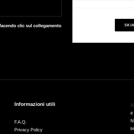
 facendo clic sul collegamento
SKI
Informazioni utili
S
è
N
F.A.Q.
t
Privacy Policy