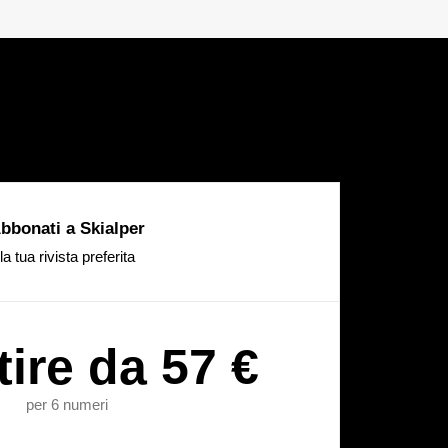
bbonati a Skialper
la tua rivista preferita
tire da 57 €
per 6 numeri